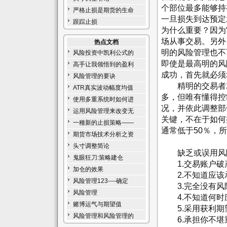
个部位最多能够持
严格止损是期货的生命
一旦损失到达预定
跟踪止损
为什么重要？因为
场从事交易。另外
热点文档
明的风险管理也不
风险投资中凯利公式的
即使是最高明的风
高手让我领悟到的盈利
成功，首先就必须
风险管理的要诀
精明的交易者就
ATR真实波动幅度均值
多，但唯有懂得控
使用多重系统时如何进
况，并依此调整部
运用风险管理来改变无
关键，不在于如何
一種新的止损策略——
通常低于50％，
期货市场技术分析之资
头寸调整简论
缺乏或误用风险
鬼眼狂刀:策略建仓
1.交易账户破
加仓的效果
2.不知道应该
风险管理123----确定
3.完全没有风
风险管理
4.不知道何时
赌博运气与期望值
5.采用获利期
风险管理和风险管理的
6.承担你不堪