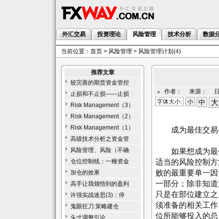
外汇交易
投资理论
风险管理
技术分析
数据
当前位置：
首页
>
风险管理
> 风险管理计划(4)
推荐文章
较完善的期货资金管控
作者： 来源： 日期：
止损和不止损——止损
字体大小:
小
中
大
Risk Management（3）
Risk Management（2）
Risk Management（1）
成为最佳交易
高级技术分析之资金管
风险管理、风险（不确
如果想成为最佳
适当的风险控制方
仓位控制线：一種资金
败的最重要单一因
加仓的效果
一部分；除非知道
高手让我领悟到的盈利
只是在部位建立之
许强实战迷思(3)：停
须准备的相关工作
鬼眼狂刀:策略建仓
位所能够投入的总
头寸调整引论